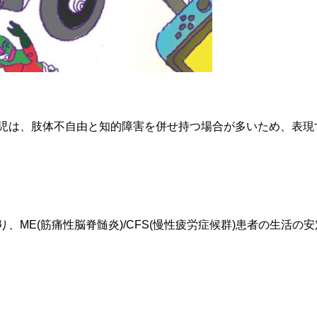
は、肢体不自由と知的障害を併せ持つ場合が多いため、表現する
E(筋痛性脳脊髄炎)/CFS(慢性疲労症候群)患者の生活の安定と