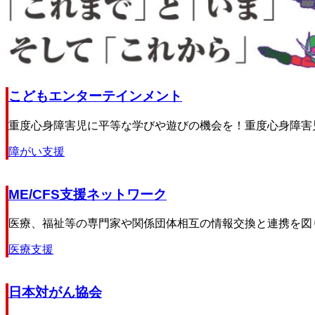
こどもエンターテインメント
重度心身障害児に平等な学びや遊びの機会を！重度心身障害児
障がい支援
ME/CFS支援ネットワーク
医療、福祉等の専門家や関係団体相互の情報交換と連携を図り、M
医療支援
日本対がん協会