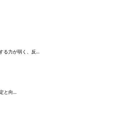
力が弱く、反...
向...