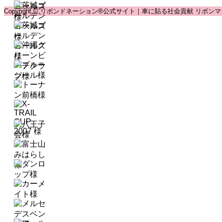
Copyright © リボンドネーション®公式サイト｜車に貼る社会貢献 リボンマグネット® 