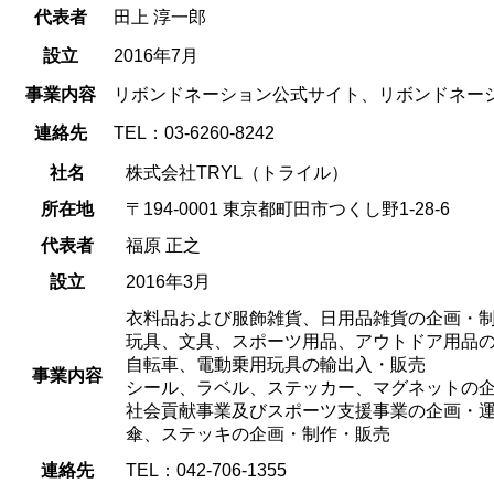
代表者
田上 淳一郎
設立
2016年7月
事業内容
リボンドネーション公式サイト、リボンドネー
連絡先
TEL：03-6260-8242
社名
株式会社TRYL（トライル）
所在地
〒194-0001 東京都町田市つくし野1-28-6
代表者
福原 正之
設立
2016年3月
衣料品および服飾雑貨、日用品雑貨の企画・
玩具、文具、スポーツ用品、アウトドア用品
自転車、電動乗用玩具の輸出入・販売
事業内容
シール、ラベル、ステッカー、マグネットの
社会貢献事業及びスポーツ支援事業の企画・
傘、ステッキの企画・制作・販売
連絡先
TEL：042-706-1355