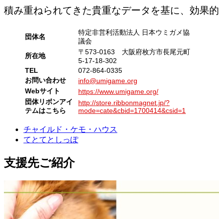
積み重ねられてきた貴重なデータを基に、効果的
特定非営利活動法人 日本ウミガメ協
団体名
議会
〒573-0163 大阪府枚方市長尾元町
所在地
5-17-18-302
TEL
072-864-0335
お問い合わせ
info@umigame.org
Webサイト
https://www.umigame.org/
団体リボンアイ
http://store.ribbonmagnet.jp/?
テムはこちら
mode=cate&cbid=1700414&csid=1
チャイルド・ケモ・ハウス
てとてとしっぽ
支援先ご紹介