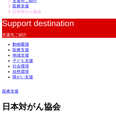
支援先ご紹介
医療支援
日本対がん協会
Support destination
支援先ご紹介
動物愛護
医療支援
地域支援
子ども支援
社会環境
自然環境
障がい支援
医療支援
日本対がん協会