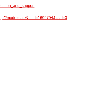
nsultion_and_support
net.jp/?mode=cate&cbid=1699794&csid=0